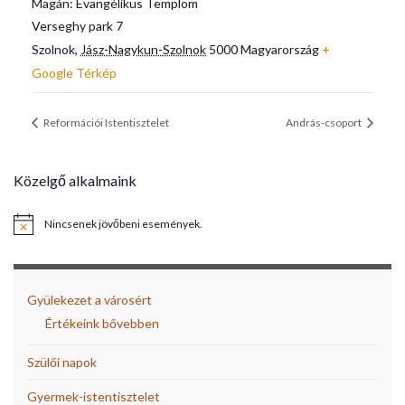
Magán: Evangélikus Templom
Verseghy park 7
Szolnok
,
Jász-Nagykun-Szolnok
5000
Magyarország
+
Google Térkép
Reformációi Istentisztelet
András-csoport
Közelgő alkalmaink
Nincsenek jövőbeni események.
Notice
Gyülekezet a városért
Értékeink bővebben
Szülői napok
Gyermek-istentisztelet