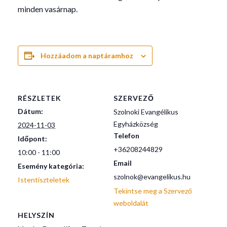
minden vasárnap.
Hozzáadom a naptáramhoz
RÉSZLETEK
SZERVEZŐ
Dátum:
Szolnoki Evangélikus
Egyházközség
2024-11-03
Telefon
Időpont:
+36208244829
10:00 - 11:00
Email
Esemény kategória:
szolnok@evangelikus.hu
Istentiszteletek
Tekintse meg a Szervező
weboldalát
HELYSZÍN