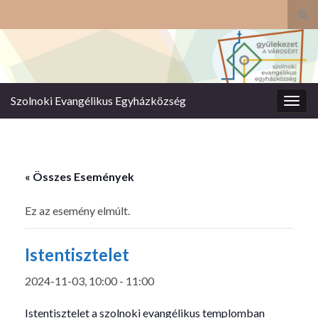
Tog
sear
Search for:
for
Szolnoki Evangélikus Egyházközség
Togg
navig
« Összes Események
Ez az esemény elmúlt.
Istentisztelet
2024-11-03, 10:00
-
11:00
Istentisztelet a szolnoki evangélikus templomban